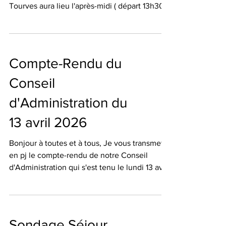
Tourves aura lieu l'après-midi ( départ 13h30
du Recoux ) à la place du matin comme
initialement prévue. En effet , Claude
assistera aux obsèques d'Alain HERIN à
10h00. Merci de le noter 🖊️ Martine
Compte-Rendu du
Conseil
d'Administration du
13 avril 2026
Bonjour à toutes et à tous, Je vous transmets
en pj le compte-rendu de notre Conseil
d'Administration qui s'est tenu le lundi 13 avril
2026. Bonne lecture 📖 Martine
Sondage Séjour