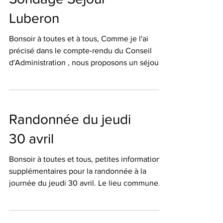
Luberon
Bonsoir à toutes et à tous, Comme je l'ai
précisé dans le compte-rendu du Conseil
d'Administration , nous proposons un séjour
dans le Luberon pour la période du lundi 24
mai 2027 au vendredi 28 mai 2027 midi
inclus. Le budget par participant sera entre
300 et 350€ tout compris ( avec covoiturage
Randonnée du jeudi
). Le site d'hébergement se situe à APT " Le
Castel Luberon" Je vous envoie en pj un flyer
30 avril
pour vous donner une idée.. Concernant le
détail du programme, il sera arrêté en Conseil
Bonsoir à toutes et tous, petites informations
d
supplémentaires pour la randonnée à la
journée du jeudi 30 avril. Le lieu commune
de Carqueiranne , la Colle noire 12 km
dénivelé de 280 m covoiturage 6€. Durant la
randonnée nous passons devant la mine de