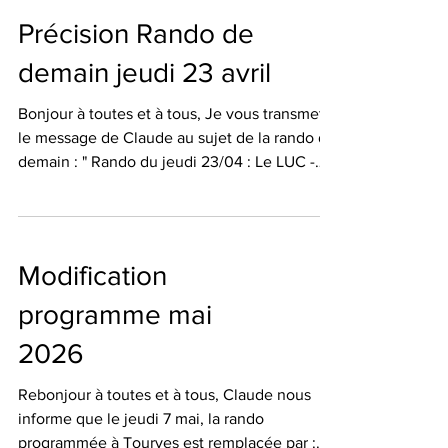
cuivre de la Garonne , une visite libre est
Précision Rando de
proposée à ceux qui le souhaitent, durée 45
mn, entrée 7 euros (groupe a/c 10 = 6 ,€).
demain jeudi 23 avril
Bonne soirée à tous Daniel D
Bonjour à toutes et à tous, Je vous transmets
le message de Claude au sujet de la rando de
demain : " Rando du jeudi 23/04 : Le LUC -
chapelle St Joseph et l"Amaurigue - Cette
rando dite bleue comporte quelques courtes
montées un peu pentues pas habituelles pour
un jeudi. Rien de bien méchant mais je tenais
Modification
à le préciser ". Merci de le noter 🖊️ Bises
Martine
programme mai
2026
Rebonjour à toutes et à tous, Claude nous
informe que le jeudi 7 mai, la rando
programmée à Tourves est remplacée par :