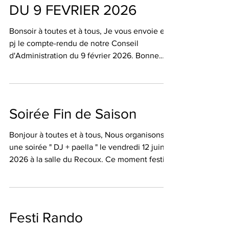
chapel
DU 9 FEVRIER 2026
Bonsoir à toutes et à tous, Je vous envoie en
pj le compte-rendu de notre Conseil
d'Administration du 9 février 2026. Bonne
lecture 📖 Martine
Soirée Fin de Saison
Bonjour à toutes et à tous, Nous organisons
une soirée " DJ + paella " le vendredi 12 juin
2026 à la salle du Recoux. Ce moment festif
est ouvert aux familles et amis des adhérents.
Le montant de la participation est de 15 €
pour les adhérents et de 20€ pour les
personnes extérieures. A noter que le repas
Festi Rando
préparé par le traiteur " Manu Paella " sera