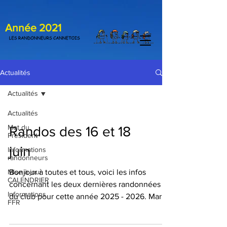
Année 2021
Actualités
Actualités
Actualités
Mot du
Randos des 16 et 18
Président
juin
Informations
randonneurs
Mise à jour
Bonjour à toutes et tous, voici les infos
CALENDRIER
concernant les deux dernières randonnées
Informations
du club pour cette année 2025 - 2026. Mardi
FFR
16 juin ; Camps la Source - Chapelle St Quinis
15 km 385 m dénivelé covoit 2 € Départ du