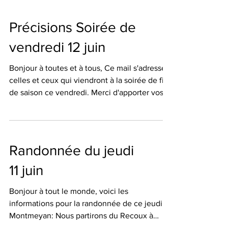
Recoux à 8H00 Afin d'éviter au maximum les
heures les plus chaudes, nous partons 30 mn
Précisions Soirée de
plus tôt. Le dénivelé se fait le matin, pause
repas à la chapelle (zone ombragée).
vendredi 12 juin
Recommandations habituelles (eau,
protection contre le soleil
Bonjour à toutes et à tous, Ce mail s'adresse à
celles et ceux qui viendront à la soirée de fin
de saison ce vendredi. Merci d'apporter vos
assiettes et vos couverts .🍽️ A vendredi (
début soirée 19h00 🕖 ) Martine
Randonnée du jeudi
11 juin
Bonjour à tout le monde, voici les
informations pour la randonnée de ce jeudi à
Montmeyan: Nous partirons du Recoux à
8H30 Météo très favorable soleil, léger vent,