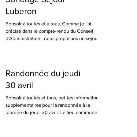
Luberon
Bonsoir à toutes et à tous, Comme je l'ai
précisé dans le compte-rendu du Conseil
d'Administration , nous proposons un séjour
dans le Luberon pour la période du lundi 24
mai 2027 au vendredi 28 mai 2027 midi
inclus. Le budget par participant sera entre
300 et 350€ tout compris ( avec covoiturage
Randonnée du jeudi
). Le site d'hébergement se situe à APT " Le
Castel Luberon" Je vous envoie en pj un flyer
30 avril
pour vous donner une idée.. Concernant le
détail du programme, il sera arrêté en Conseil
Bonsoir à toutes et tous, petites informations
d
supplémentaires pour la randonnée à la
journée du jeudi 30 avril. Le lieu commune
de Carqueiranne , la Colle noire 12 km
dénivelé de 280 m covoiturage 6€. Durant la
randonnée nous passons devant la mine de