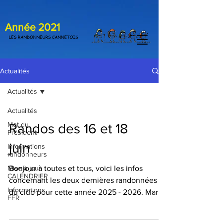
Année 2021
Actualités
Actualités
Actualités
Mot du
Randos des 16 et 18
Président
juin
Informations
randonneurs
Mise à jour
Bonjour à toutes et tous, voici les infos
CALENDRIER
concernant les deux dernières randonnées
Informations
du club pour cette année 2025 - 2026. Mardi
FFR
16 juin ; Camps la Source - Chapelle St Quinis
15 km 385 m dénivelé covoit 2 € Départ du