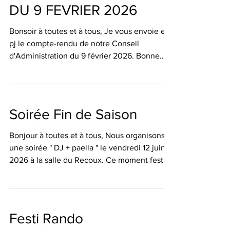
chapel
DU 9 FEVRIER 2026
Bonsoir à toutes et à tous, Je vous envoie en
pj le compte-rendu de notre Conseil
d'Administration du 9 février 2026. Bonne
lecture 📖 Martine
Soirée Fin de Saison
Bonjour à toutes et à tous, Nous organisons
une soirée " DJ + paella " le vendredi 12 juin
2026 à la salle du Recoux. Ce moment festif
est ouvert aux familles et amis des adhérents.
Le montant de la participation est de 15 €
pour les adhérents et de 20€ pour les
personnes extérieures. A noter que le repas
Festi Rando
préparé par le traiteur " Manu Paella " sera