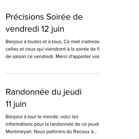
Recoux à 8H00 Afin d'éviter au maximum les
heures les plus chaudes, nous partons 30 mn
Précisions Soirée de
plus tôt. Le dénivelé se fait le matin, pause
repas à la chapelle (zone ombragée).
vendredi 12 juin
Recommandations habituelles (eau,
protection contre le soleil
Bonjour à toutes et à tous, Ce mail s'adresse à
celles et ceux qui viendront à la soirée de fin
de saison ce vendredi. Merci d'apporter vos
assiettes et vos couverts .🍽️ A vendredi (
début soirée 19h00 🕖 ) Martine
Randonnée du jeudi
11 juin
Bonjour à tout le monde, voici les
informations pour la randonnée de ce jeudi à
Montmeyan: Nous partirons du Recoux à
8H30 Météo très favorable soleil, léger vent,