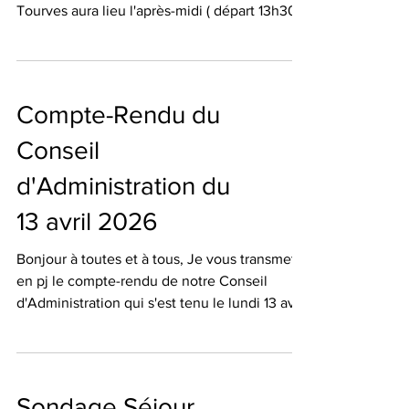
Tourves aura lieu l'après-midi ( départ 13h30
du Recoux ) à la place du matin comme
initialement prévue. En effet , Claude
assistera aux obsèques d'Alain HERIN à
10h00. Merci de le noter 🖊️ Martine
Compte-Rendu du
Conseil
d'Administration du
13 avril 2026
Bonjour à toutes et à tous, Je vous transmets
en pj le compte-rendu de notre Conseil
d'Administration qui s'est tenu le lundi 13 avril
2026. Bonne lecture 📖 Martine
Sondage Séjour