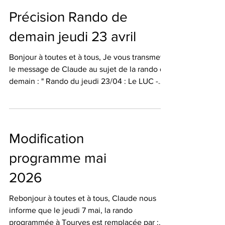
cuivre de la Garonne , une visite libre est
Précision Rando de
proposée à ceux qui le souhaitent, durée 45
mn, entrée 7 euros (groupe a/c 10 = 6 ,€).
demain jeudi 23 avril
Bonne soirée à tous Daniel D
Bonjour à toutes et à tous, Je vous transmets
le message de Claude au sujet de la rando de
demain : " Rando du jeudi 23/04 : Le LUC -
chapelle St Joseph et l"Amaurigue - Cette
rando dite bleue comporte quelques courtes
montées un peu pentues pas habituelles pour
un jeudi. Rien de bien méchant mais je tenais
Modification
à le préciser ". Merci de le noter 🖊️ Bises
Martine
programme mai
2026
Rebonjour à toutes et à tous, Claude nous
informe que le jeudi 7 mai, la rando
programmée à Tourves est remplacée par :