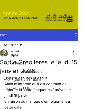
Année 2021
Post
Actualités
wjnm40
Actualités
6 janv.
Sortie Gréolières le jeudi 15
Mot du Président
janvier 2026
Informations randonneurs
Bonsoir à toutes et à tous,
Mise à jour CALENDRIER
Alain m'informe qu'il est contraint de 
Informations FFR
reporter la sortie " raquettes " prévue le 
jeudi 15 janvier
en raison du manque d'enneigement à 
cette date .