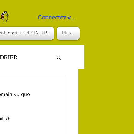
Connectez-vous
nt intérieur et STATUTS
Plus...
NDRIER
emain vu que 
it 7€