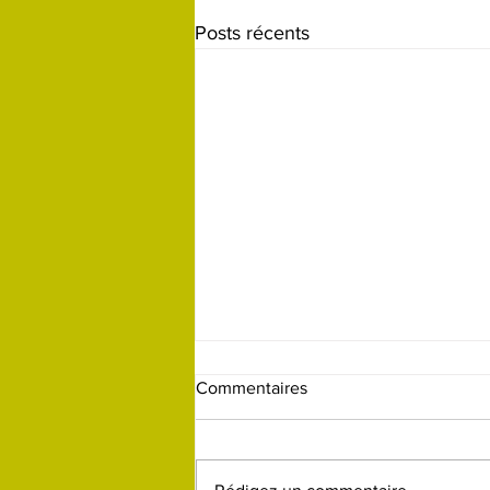
Posts récents
Randos des 16 et 18 juin
Commentaires
Bonjour à toutes et tous, voici les
infos concernant les deux
dernières randonnées du club