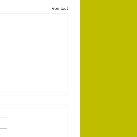
Voir tout
nnée du jeudi 11 juin
r à tout le monde, voici les
mations pour la randonnée
 jeudi à Montmeyan: Nous