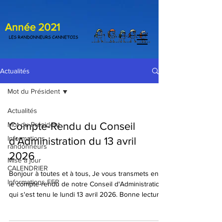
Année 2021
Actualités
Mot du Président
Actualités
Mot du Président
Compte-Rendu du Conseil
Informations
d'Administration du 13 avril
randonneurs
2026
Mise à jour
CALENDRIER
Bonjour à toutes et à tous, Je vous transmets en pj
Informations FFR
le compte-rendu de notre Conseil d'Administration
qui s'est tenu le lundi 13 avril 2026. Bonne lecture
📖 Martine